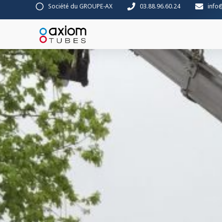
Société du GROUPE-AX
03.88.96.60.24
info